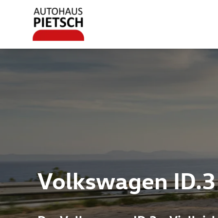
Volkswagen ID.3 