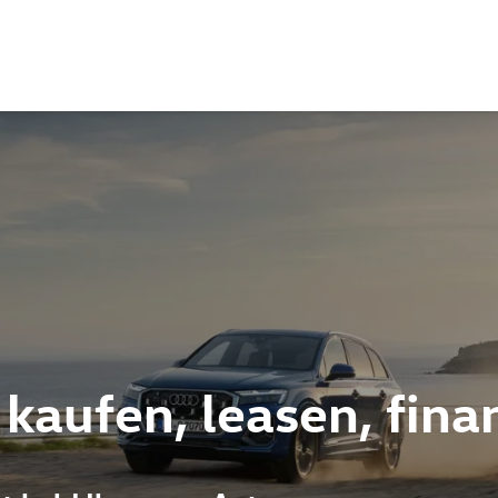
kaufen, leasen, fina