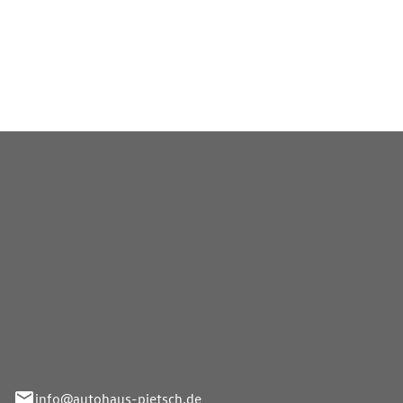
essenten kompetent vom
ur Auslieferung und zum
Pietsch GmbH
info@autohaus-pietsch.de