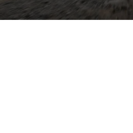
et markante SUV-
asten-Technik von
ige Innenraum- und
moderne Infotainment- und
emiere ist der Tayron vor
 entwickelt worden,
ffiziente TSI-Motoren,
eb und Varianten wie die
d eine leicht zugängliche
ionen und zahlreiche
e Geschwindigkeitsregelung