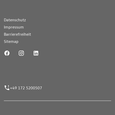
ende Links
Datenschutz
Impressum
Barrierefreiheit
Sitemap
ufnummer
+49 172 5200507
nen erfolgen gemäß der Pkw-