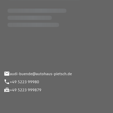
Pietsch.Bünde GmbH
33-37
audi-buende@autohaus-pietsch.de
+49 5223 99980
+49 5223 999879
iten