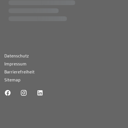
ende Links
Datenschutz
Impressum
Barrierefreiheit
Sitemap
ufnummer