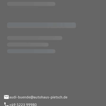
Pietsch.Bünde GmbH
33-37
audi-buende@autohaus-pietsch.de
+49 5223 99980