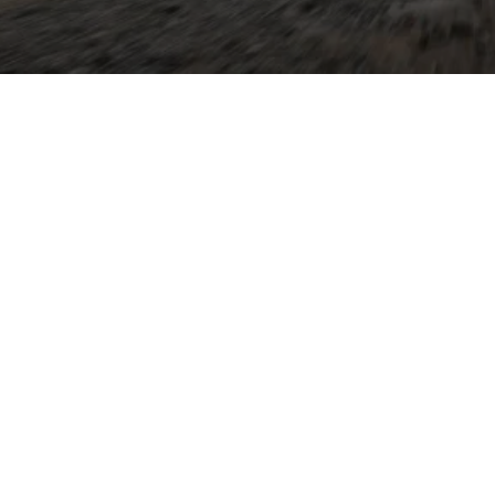
ndet kompaktes Format mit
 200 PS aus einem
es Lenkverhalten und ein
orgen für flinke Kurvenlage
edienbarkeit. Typische
ze, rote Akzente im
iebe als Option sowie
tal‑Cockpit‑Funktionen
tiert als auch vernetzt.
n sich durch
 und Spurhalteassistent