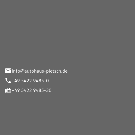
Pietsch GmbH
info@autohaus-pietsch.de
+49 5422 9485-0
+49 5422 9485-30
iten