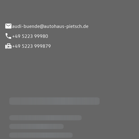
33-37
audi-buende@autohaus-pietsch.de
+49 5223 99980
+49 5223 999879
iten