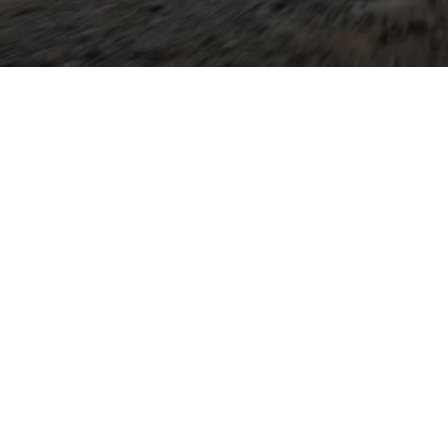
 markantes Design mit
ische Linien, optionale
sichtliches Cockpit mit
 modernem Infotainment.
m bietet er variable
rraumvolumen von rund 445
 sparsamen 1.0 TSI bis zum
 und optionalem
 Sicherheitsbewertung
ohaus Pietsch in Melle
 und Sie erreichen den