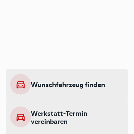
Der Audi A3 als Plug-in
Hybrid
Lokal emissionsfrei: Bis zu 143 km
rein elektrisch unterwegs
Wunschfahrzeug finden
Ab 199 € monatlich leasen
Werkstatt-Termin
vereinbaren