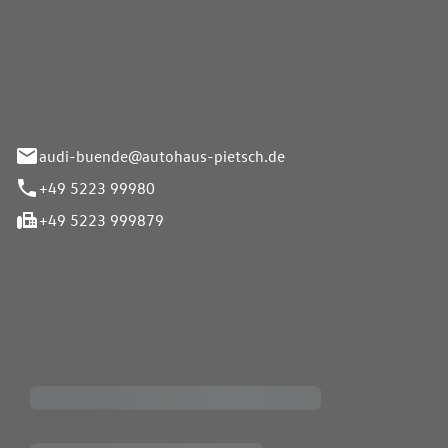
Pietsch.Bünde GmbH
33-37
audi-buende@autohaus-pietsch.de
+49 5223 99980
+49 5223 999879
iten