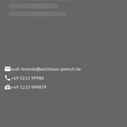
Pietsch.Bünde GmbH
33-37
audi-buende@autohaus-pietsch.de
+49 5223 99980
+49 5223 999879
iten