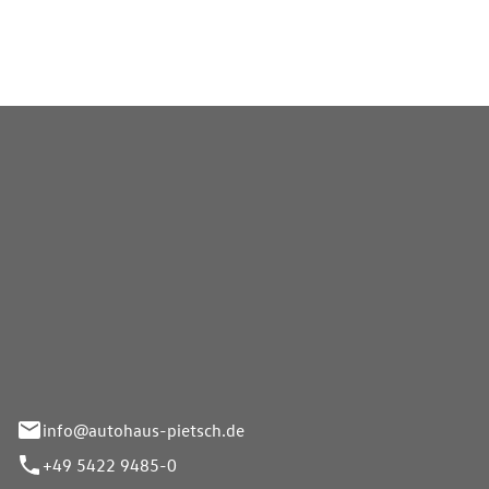
treuung vor Ort stimmen.
Pietsch GmbH
info@autohaus-pietsch.de
+49 5422 9485-0