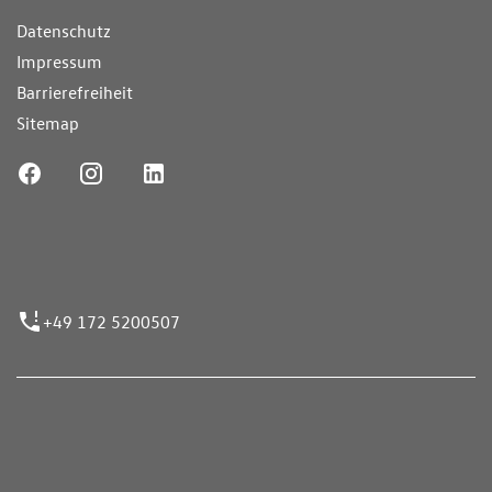
Datenschutz
Impressum
Barrierefreiheit
Sitemap
ufnummer
+49 172 5200507
nen erfolgen gemäß der Pkw-
hskennzeichnungsverordnung. Die angegebenen
ch dem vorgeschrieben Messverfahren WLTP