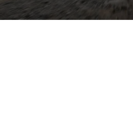
st die überarbeitete
s und verbindet robustes
erausstattung:
eile, variable Schlafplätze
 zum kompakten Wohnmobil
eckenreisen. Technisch
ne Infotainment‑ und
toren mit optionaler
f Wunsch
res Fahren abseits
igkeit, hohe