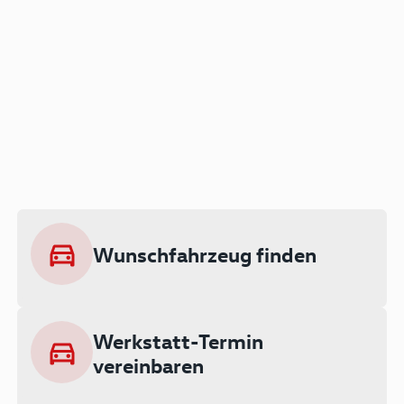
Der Audi A3 als Plug-in
Hybrid
Lokal emissionsfrei: Bis zu 143 km
rein elektrisch unterwegs
Wunschfahrzeug finden
Ab 199 € monatlich leasen
Werkstatt-Termin
vereinbaren