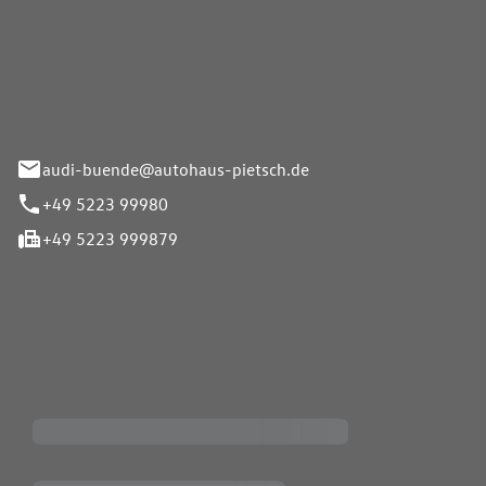
Pietsch.Bünde GmbH
33-37
audi-buende@autohaus-pietsch.de
+49 5223 99980
+49 5223 999879
iten