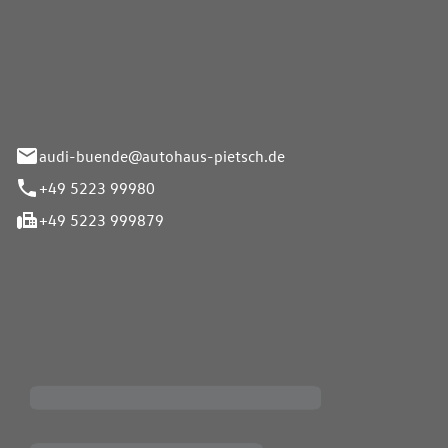
Pietsch.Bünde GmbH
33-37
audi-buende@autohaus-pietsch.de
+49 5223 99980
+49 5223 999879
iten