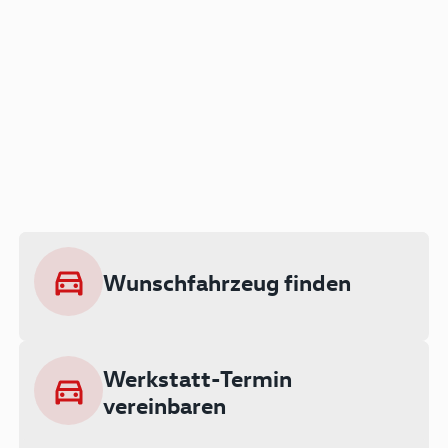
Der Audi A3 als Plug-in
Hybrid
Lokal emissionsfrei: Bis zu 143 km
rein elektrisch unterwegs
Wunschfahrzeug finden
Ab 199 € monatlich leasen
Werkstatt-Termin
vereinbaren