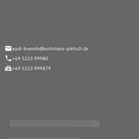
Pietsch.Bünde GmbH
33-37
audi-buende@autohaus-pietsch.de
+49 5223 99980
+49 5223 999879
iten