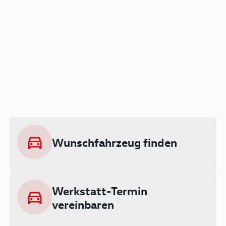
Der Audi A3 als Plug-in
Hybrid
Lokal emissionsfrei: Bis zu 143 km
rein elektrisch unterwegs
Wunschfahrzeug finden
Ab 199 € monatlich leasen
Werkstatt-Termin
vereinbaren