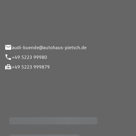
Pietsch.Bünde GmbH
33-37
audi-buende@autohaus-pietsch.de
+49 5223 99980
+49 5223 999879
iten