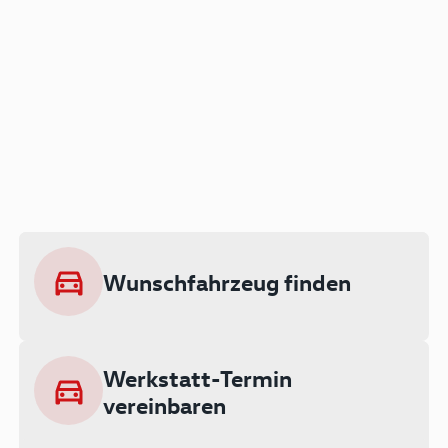
Der Audi A3 als Plug-in
Hybrid
Lokal emissionsfrei: Bis zu 143 km
rein elektrisch unterwegs
Wunschfahrzeug finden
Ab 199 € monatlich leasen
Werkstatt-Termin
vereinbaren