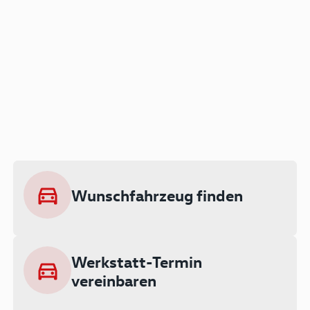
Der Audi A3 als Plug-in
Hybrid
Lokal emissionsfrei: Bis zu 143 km
rein elektrisch unterwegs
Wunschfahrzeug finden
Ab 199 € monatlich leasen
Werkstatt-Termin
vereinbaren