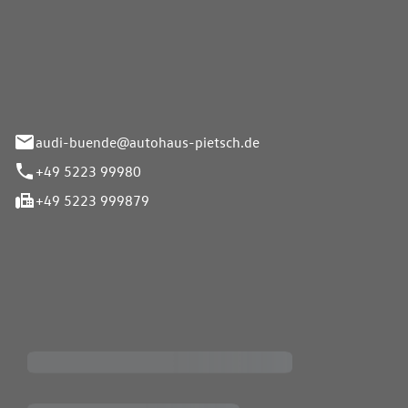
Pietsch.Bünde GmbH
33-37
audi-buende@autohaus-pietsch.de
+49 5223 99980
+49 5223 999879
iten