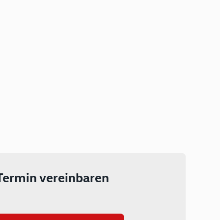
Plug-in Hybrid
Lokal emissionsfrei: Bis zu 143
km rein elektrisch unterwegs
Ab 199 € monatlich leasen
Termin vereinbaren