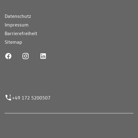
ende Links
Datenschutz
Impressum
Barrierefreiheit
Sitemap
ufnummer
+49 172 5200507
nen erfolgen gemäß der Pkw-
hskennzeichnungsverordnung. Die angegebenen