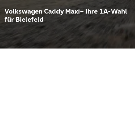
Volkswagen Caddy Maxi– Ihre 1A-Wahl
für Bielefeld
et durch seinen
h mehr Lade- und Innenraum
 damit sowohl für Gewerbe
ders flexible Lösung.
 praktische Schiebetüren
glichen bis zu mehreren
aum sowie einfache
ansport oder