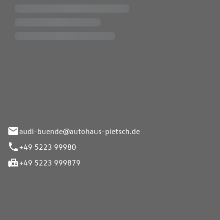
Pietsch.Bünde GmbH
33-37
audi-buende@autohaus-pietsch.de
+49 5223 99980
+49 5223 999879
iten