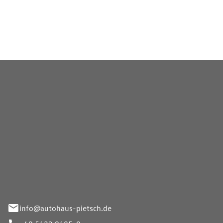
inen langfristig
Pietsch GmbH
info@autohaus-pietsch.de