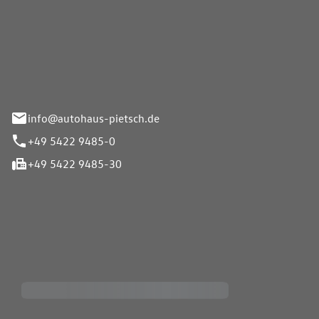
Pietsch GmbH
info@autohaus-pietsch.de
+49 5422 9485-0
+49 5422 9485-30
iten