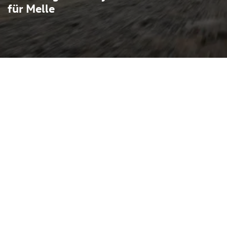
für Melle
bindet erhöhte
gestaltung und ist damit
für Handwerk und Gewerbe.
ar mehr Raum für Gepäck,
Personen bei entsprechender
aktischen Lösungen wie
zen sowie seitlichen
beim Caddy auf ein breites
 TSI-Benzinern bis zu
rne Assistenzsysteme wie