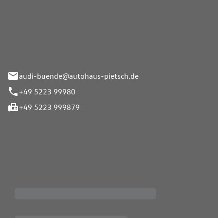
Pietsch.Bünde GmbH
33-37
audi-buende@autohaus-pietsch.de
+49 5223 99980
+49 5223 999879
iten