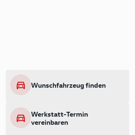
Der Audi A3 als Plug-in
Hybrid
Lokal emissionsfrei: Bis zu 143 km
rein elektrisch unterwegs
Wunschfahrzeug finden
Ab 199 € monatlich leasen
Werkstatt-Termin
vereinbaren