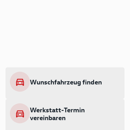
Der Audi A3 als Plug-in
Hybrid
Lokal emissionsfrei: Bis zu 143 km
rein elektrisch unterwegs
Wunschfahrzeug finden
Ab 199 € monatlich leasen
Werkstatt-Termin
vereinbaren