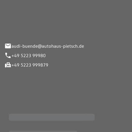
Pietsch.Bünde GmbH
33-37
audi-buende@autohaus-pietsch.de
+49 5223 99980
+49 5223 999879
iten