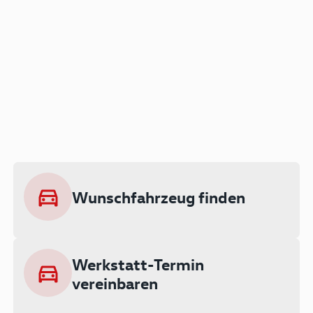
Der Audi A3 als Plug-in
Hybrid
Lokal emissionsfrei: Bis zu 143 km
rein elektrisch unterwegs
Wunschfahrzeug finden
Ab 199 € monatlich leasen
Werkstatt-Termin
vereinbaren