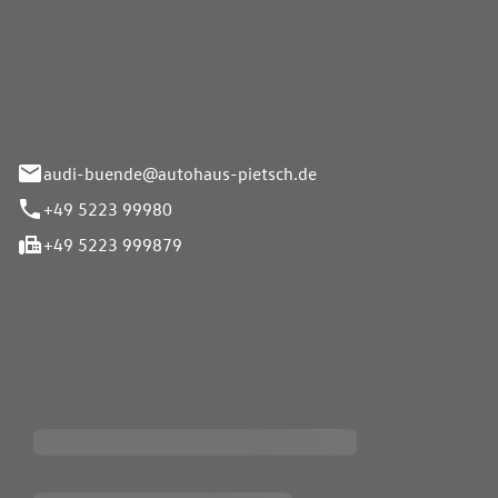
Pietsch.Bünde GmbH
33-37
audi-buende@autohaus-pietsch.de
+49 5223 99980
+49 5223 999879
iten