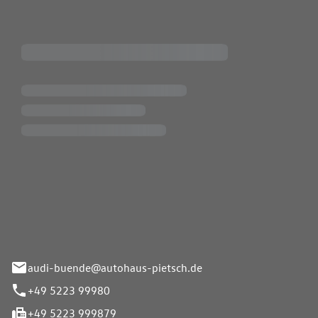
Pietsch.Bünde GmbH
33-37
audi-buende@autohaus-pietsch.de
+49 5223 99980
+49 5223 999879