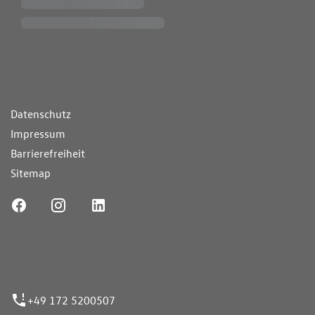
ende Links
Datenschutz
Impressum
Barrierefreiheit
Sitemap
ufnummer
+49 172 5200507