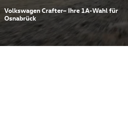
Volkswagen Crafter– Ihre 1A-Wahl für
Osnabrück
vielseitige Nutzfahrzeug von
mit variablen Längen- und
n und zahlreichen
ritsche, Koffer oder
rbe und Logistik punktet.
einer eigenen VW-Plattform
fizienten
 vollelektrischen Varianten