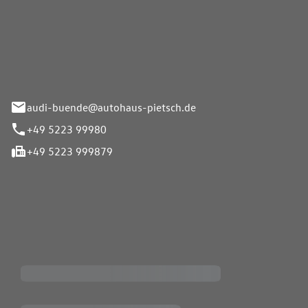
Pietsch.Bünde GmbH
33-37
audi-buende@autohaus-pietsch.de
+49 5223 99980
+49 5223 999879
iten