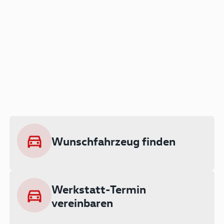
Der Audi A3 als Plug-in
Hybrid
Lokal emissionsfrei: Bis zu 143 km
rein elektrisch unterwegs
Wunschfahrzeug finden
Ab 199 € monatlich leasen
Werkstatt-Termin
vereinbaren