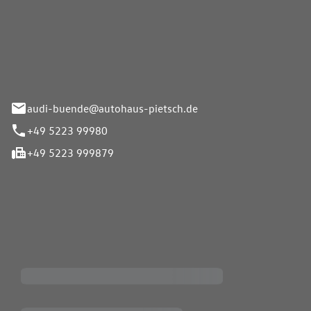
Pietsch.Bünde GmbH
33-37
audi-buende@autohaus-pietsch.de
+49 5223 99980
+49 5223 999879
iten