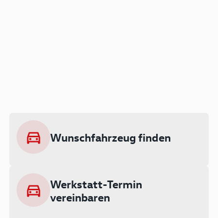
Der Audi A3 als Plug-in
Hybrid
Lokal emissionsfrei: Bis zu 143 km
rein elektrisch unterwegs
Wunschfahrzeug finden
Ab 199 € monatlich leasen
Werkstatt-Termin
vereinbaren