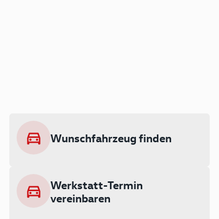
Der Audi A3 als Plug-in
Hybrid
Lokal emissionsfrei: Bis zu 143 km
rein elektrisch unterwegs
Wunschfahrzeug finden
Ab 199 € monatlich leasen
Werkstatt-Termin
vereinbaren