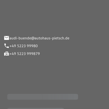
Pietsch.Bünde GmbH
33-37
audi-buende@autohaus-pietsch.de
+49 5223 99980
+49 5223 999879
iten