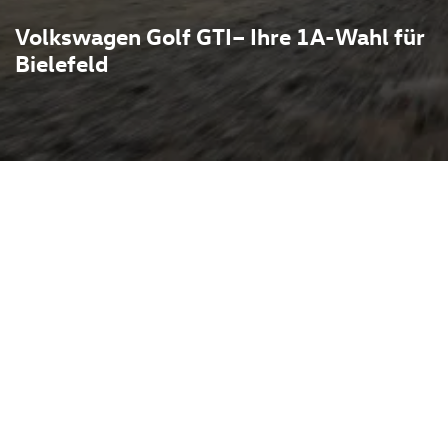
Volkswagen Golf GTI– Ihre 1A-Wahl für
Bielefeld
t den 1970er Jahren als
se: kompakte Bauweise,
ltagstauglichkeit in einem
nd das markante
 roter Zierleiste, die
 ein knackig ausgelegtes
it hoher Alltagstauglichkeit
n setzen auf