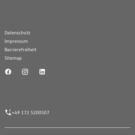
ende Links
Datenschutz
Impressum
Barrierefreiheit
Sitemap
ufnummer
+49 172 5200507