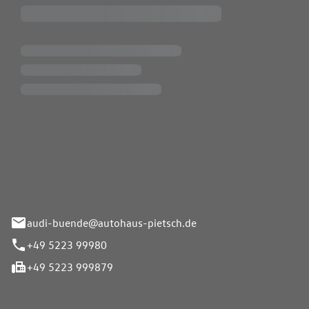
Pietsch.Bünde GmbH
33-37
audi-buende@autohaus-pietsch.de
+49 5223 99980
+49 5223 999879