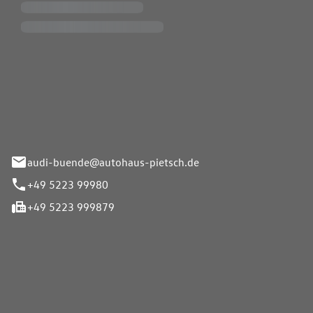
Pietsch.Bünde GmbH
33-37
audi-buende@autohaus-pietsch.de
+49 5223 99980
+49 5223 999879
iten