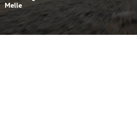
Melle
eit seinen Anfängen in den
schung aus
cher Dynamik: kompakte
zylinder und ein fein
ein Fahrgefühl. Typische
ie am Kühlergrill und die
 auf moderne Technik —
rbomotoren auf
tive Dämpfung und
n. GTI‑Modelle gelten als