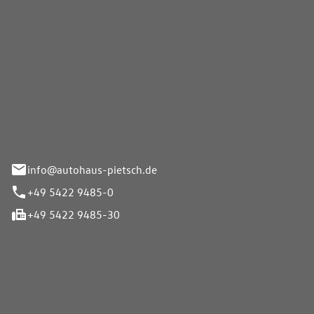
Pietsch GmbH
info@autohaus-pietsch.de
+49 5422 9485-0
+49 5422 9485-30
iten