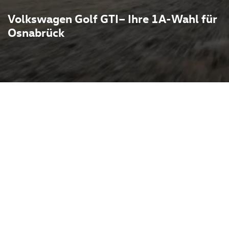
Volkswagen Golf GTI– Ihre 1A-Wahl für
Osnabrück
t 1976 als Ikone der
immt, alltagstauglich und
it. Moderne GTI-
aufgeladene Vierzylinder-
 ausgefeilte
ührung liegen die
reich von rund 200 bis
r GTI durch variablen