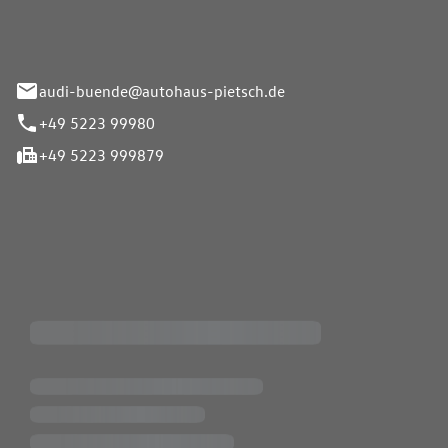
33-37
audi-buende@autohaus-pietsch.de
+49 5223 99980
+49 5223 999879
iten