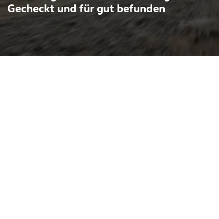
Gecheckt und für gut befunden
olkswagen Golf GTI als
re Kombination aus
tauglichkeit. Als kompaktes
zisem Handling, kräftigem
etails wie sportlichen
arkantem Design.
e Laufleistung und sind
euwertige Technik ohne
etsch in Melle führt
at, Cupra und VW