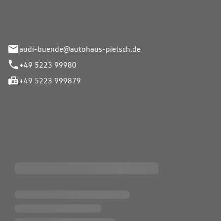
33-37
audi-buende@autohaus-pietsch.de
+49 5223 99980
+49 5223 999879
iten