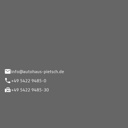
Pietsch GmbH
info@autohaus-pietsch.de
+49 5422 9485-0
+49 5422 9485-30
iten