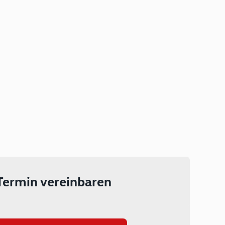
Plug-in Hybrid
Lokal emissionsfrei: Bis zu 143
km rein elektrisch unterwegs
Ab 199 € monatlich leasen
Termin vereinbaren