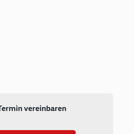
Plug-in Hybrid
Lokal emissionsfrei: Bis zu 143
km rein elektrisch unterwegs
Ab 199 € monatlich leasen
Termin vereinbaren