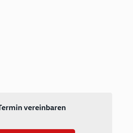
Plug-in Hybrid
Lokal emissionsfrei: Bis zu 143
km rein elektrisch unterwegs
Ab 199 € monatlich leasen
Termin vereinbaren