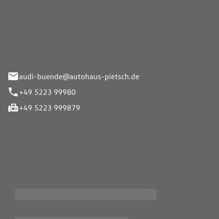
Pietsch.Bünde GmbH
33-37
audi-buende@autohaus-pietsch.de
+49 5223 99980
+49 5223 999879
iten