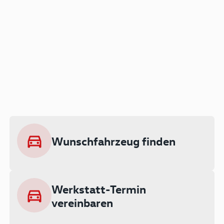
Der Audi A3 als Plug-in
Hybrid
Lokal emissionsfrei: Bis zu 143 km
rein elektrisch unterwegs
Wunschfahrzeug finden
Ab 199 € monatlich leasen
Werkstatt-Termin
vereinbaren