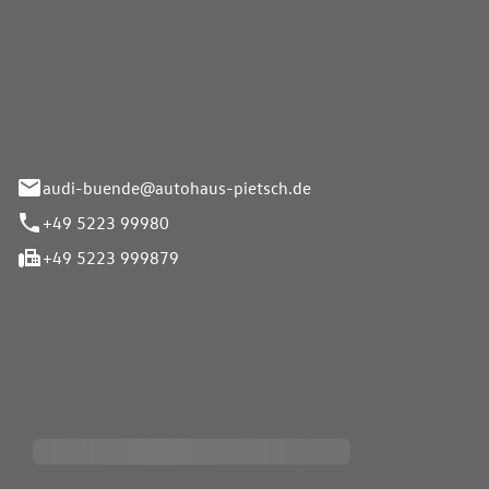
Pietsch.Bünde GmbH
33-37
audi-buende@autohaus-pietsch.de
+49 5223 99980
+49 5223 999879
iten