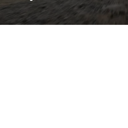
lektrischen Antrieb mit
stauglichkeit eines
enraum, flexibler
 oder Allradantrieb.
IVE), ein digitales Cockpit
 smarte Ladeoptionen
für Pendler und Familien,
und geringere
aus Pietsch in Melle steht
obefahrt bereit; der
erreichen. Das Autohaus