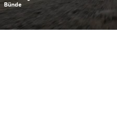
Bünde
péartige Linienführung mit
obilität: eine besonders
eneratives Bremsen und
g sorgen für Reichweiten
n und kurze Ladezeiten an
weise mit kraftvollem Heck-
der Vorderachse bietet das
ng, moderne
geräumtes, vernetztes
nt-Display und digitalen