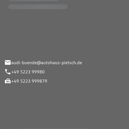
Pietsch.Bünde GmbH
33-37
audi-buende@autohaus-pietsch.de
+49 5223 99980
+49 5223 999879
iten