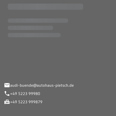
Pietsch.Bünde GmbH
33-37
audi-buende@autohaus-pietsch.de
+49 5223 99980
+49 5223 999879