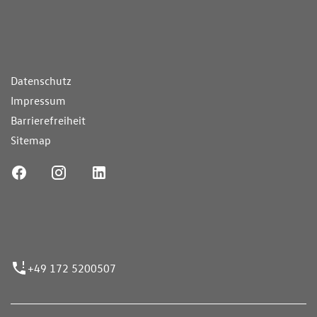
ende Links
Datenschutz
Impressum
Barrierefreiheit
Sitemap
ufnummer
+49 172 5200507