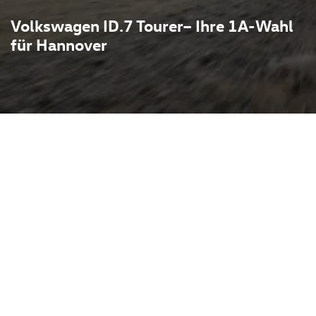
Volkswagen ID.7 Tourer– Ihre 1A-Wahl
für Hannover
indet die Reichweiten- und
n Elektrofahrzeugs mit der
s: aerodynamisches Design
r und variabel nutzbarer
tes Cockpit mit modernen
tes Fahren. Nachhaltige
rmomanagement- und
ers geeignet für Familien