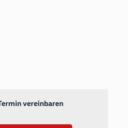
Plug-in Hybrid
Lokal emissionsfrei: Bis zu 143
km rein elektrisch unterwegs
Ab 199 € monatlich leasen
Termin vereinbaren