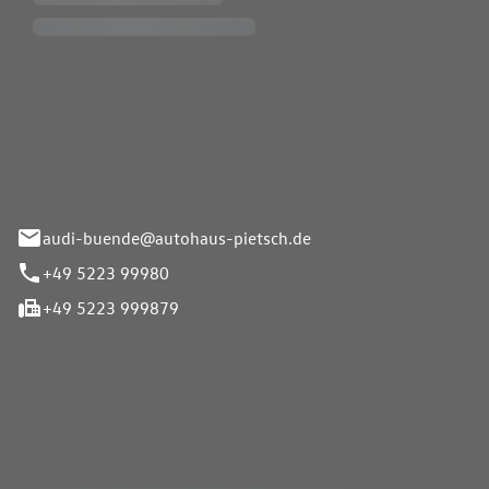
Pietsch.Bünde GmbH
33-37
audi-buende@autohaus-pietsch.de
+49 5223 99980
+49 5223 999879
iten