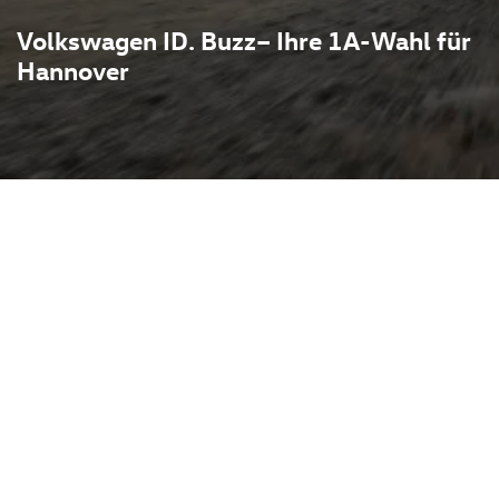
Volkswagen ID. Buzz– Ihre 1A-Wahl für
Hannover
t das ikonische Bulli-
technik: auf der MEB-
l Innenraum, flexible
ku‑Lage einen niedrigen
rverhalten.
ges Drehmoment,
z im Alltag und schnelles
cht längere Strecken