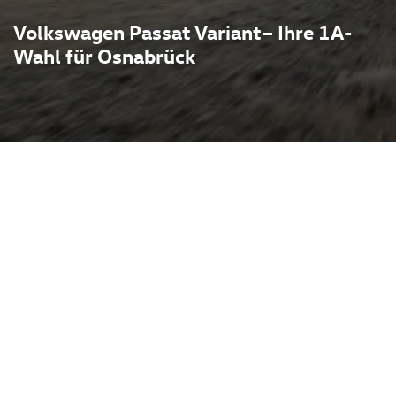
Volkswagen Passat Variant– Ihre 1A-
Wahl für Osnabrück
verbindet großzügigen
Eleganz – ideal für Familien
transportieren und zugleich
llen. Modernste
ptive Abstandregelung,
matisierte Fahrfunktionen
, während effiziente
‑Varianten und teilweiser