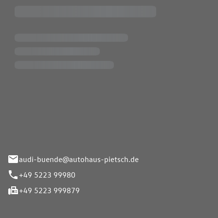
Pietsch.Bünde GmbH
33-37
audi-buende@autohaus-pietsch.de
+49 5223 99980
+49 5223 999879