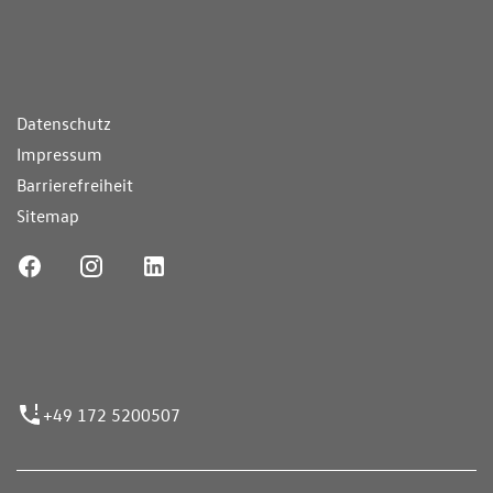
ende Links
Datenschutz
Impressum
Barrierefreiheit
Sitemap
ufnummer
+49 172 5200507