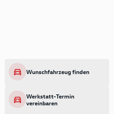
Der Audi A3 als Plug-in
Hybrid
Lokal emissionsfrei: Bis zu 143 km
rein elektrisch unterwegs
Wunschfahrzeug finden
Ab 199 € monatlich leasen
Werkstatt-Termin
vereinbaren