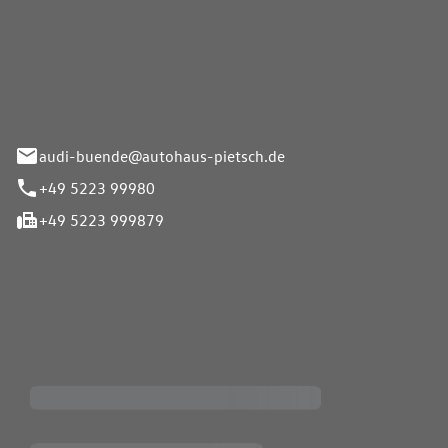
Pietsch.Bünde GmbH
33-37
audi-buende@autohaus-pietsch.de
+49 5223 99980
+49 5223 999879
iten