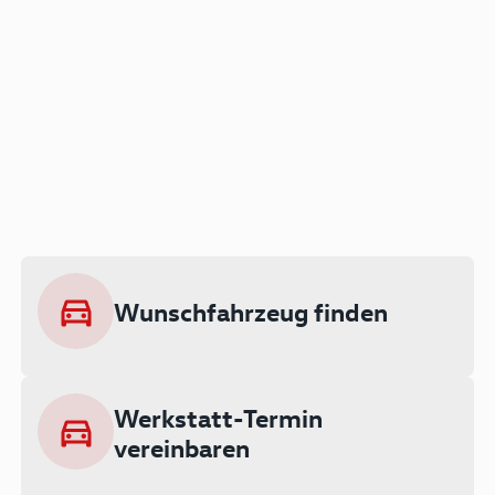
Der Audi A3 als Plug-in
Hybrid
Lokal emissionsfrei: Bis zu 143 km
rein elektrisch unterwegs
Wunschfahrzeug finden
Ab 199 € monatlich leasen
Werkstatt-Termin
vereinbaren