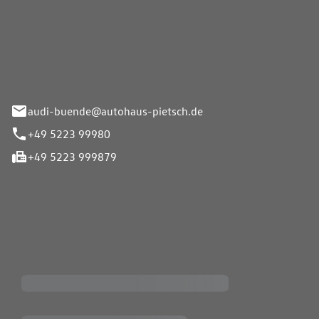
Pietsch.Bünde GmbH
33-37
audi-buende@autohaus-pietsch.de
+49 5223 99980
+49 5223 999879
iten