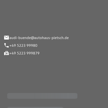
Pietsch.Bünde GmbH
33-37
audi-buende@autohaus-pietsch.de
+49 5223 99980
+49 5223 999879
iten