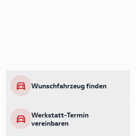
Der Audi A3 als Plug-in
Hybrid
Lokal emissionsfrei: Bis zu 143 km
rein elektrisch unterwegs
Wunschfahrzeug finden
Ab 199 € monatlich leasen
Werkstatt-Termin
vereinbaren