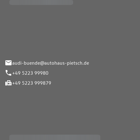
Pietsch.Bünde GmbH
33-37
audi-buende@autohaus-pietsch.de
+49 5223 99980
+49 5223 999879
iten