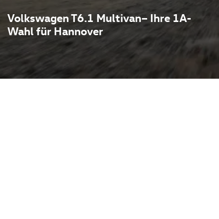
Volkswagen T6.1 Multivan– Ihre 1A-
Wahl für Hannover
erbindet großzügigen
en Sitzen, hohen Komfort
iebetüren und zahlreichen
Freizeit oder Business.
istenzsysteme sorgen für
anntes Fahren, während
tionale Automatikgetriebe
hmem Fahrverhalten