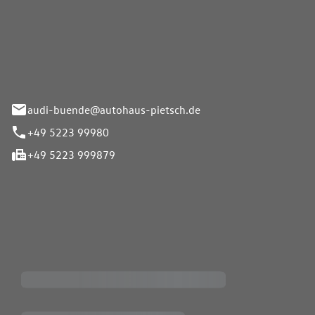
Pietsch.Bünde GmbH
33-37
audi-buende@autohaus-pietsch.de
+49 5223 99980
+49 5223 999879
iten