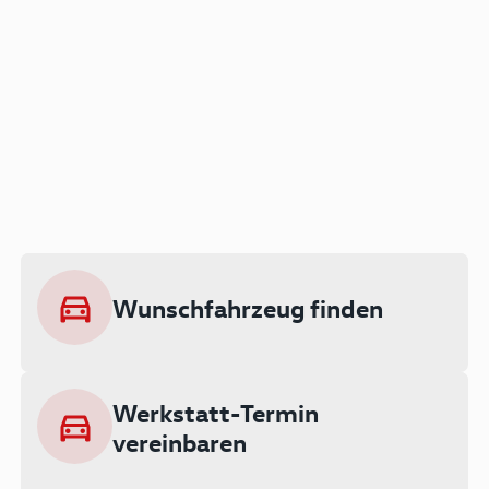
Der Audi A3 als Plug-in
Hybrid
Lokal emissionsfrei: Bis zu 143 km
rein elektrisch unterwegs
Wunschfahrzeug finden
Ab 199 € monatlich leasen
Werkstatt-Termin
vereinbaren