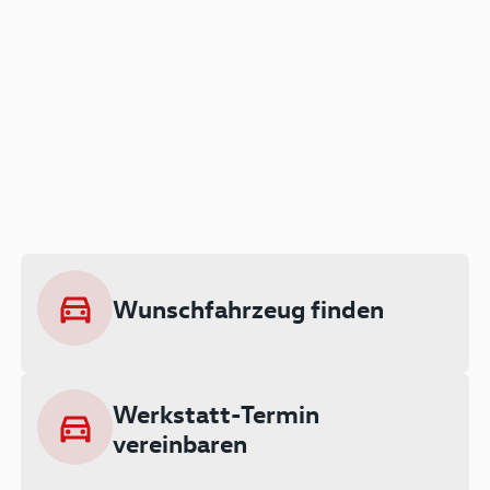
Der Audi A3 als Plug-in
Hybrid
Lokal emissionsfrei: Bis zu 143 km
rein elektrisch unterwegs
Wunschfahrzeug finden
Ab 199 € monatlich leasen
Werkstatt-Termin
vereinbaren