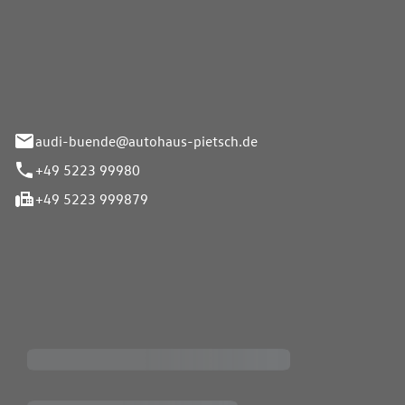
Pietsch.Bünde GmbH
33-37
audi-buende@autohaus-pietsch.de
+49 5223 99980
+49 5223 999879
iten