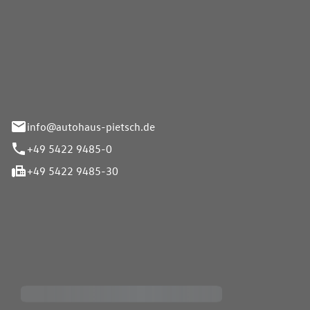
Pietsch GmbH
info@autohaus-pietsch.de
+49 5422 9485-0
+49 5422 9485-30
iten