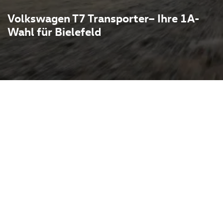
Volkswagen T7 Transporter– Ihre 1A-
Wahl für Bielefeld
verbindet modernstes
eit: als geräumiger
t er flexible Sitz- und
n und fortschrittliche
rheit im Alltag. Das
 Pietsch ist für
ell und gut erreichbar. Im
gen auch Audi, Skoda,