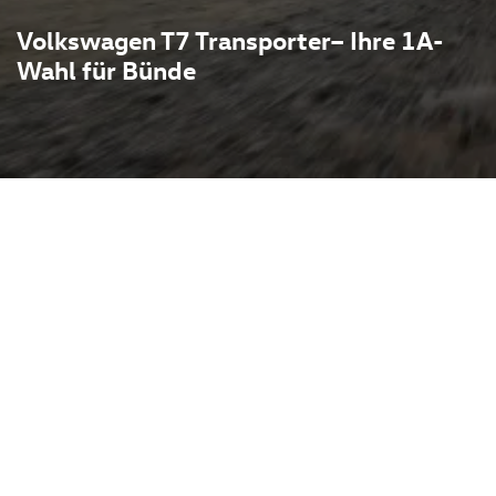
Volkswagen T7 Transporter– Ihre 1A-
Wahl für Bünde
verbindet moderne Technik
chfolger traditioneller
fiziente Antriebe,
aumlösungen sowie
 ruhiges, sicheres Fahren.
 Ausstattungsvarianten
Handwerk und Gewerbe als
ösungen. Beim Autohaus