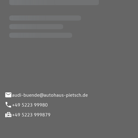
Pietsch.Bünde GmbH
33-37
audi-buende@autohaus-pietsch.de
+49 5223 99980
+49 5223 999879