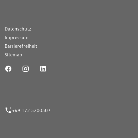
ende Links
Datenschutz
Impressum
Barrierefreiheit
Sitemap
ufnummer
+49 172 5200507
nen erfolgen gemäß der Pkw-