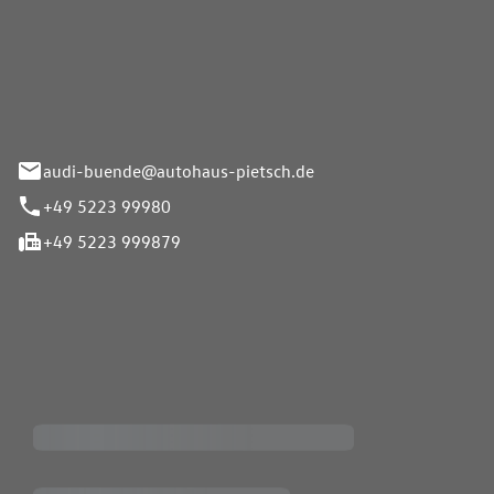
Pietsch.Bünde GmbH
33-37
audi-buende@autohaus-pietsch.de
+49 5223 99980
+49 5223 999879
iten