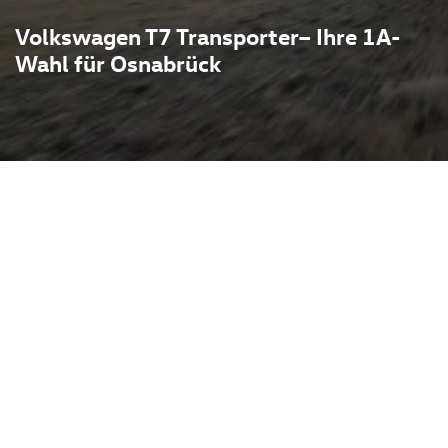
Volkswagen T7 Transporter– Ihre 1A-
Wahl für Osnabrück
erbindet klassische
erner Technik: effiziente
nzepte und hochwertige
exibel für Handwerk,
zeug am Standort Melle
optionen von praktischen
rtablen
tag und Langstrecke