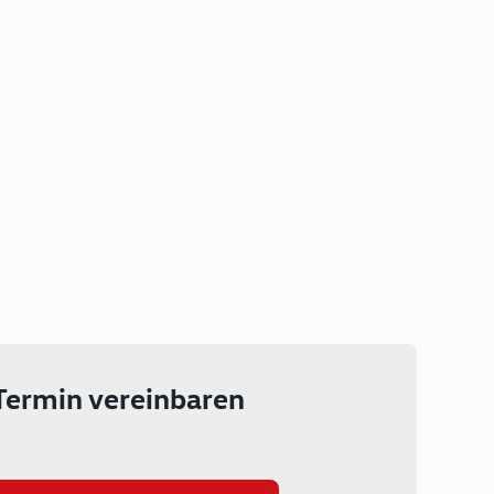
Plug-in Hybrid
Lokal emissionsfrei: Bis zu 143
km rein elektrisch unterwegs
Ab 199 € monatlich leasen
Termin vereinbaren