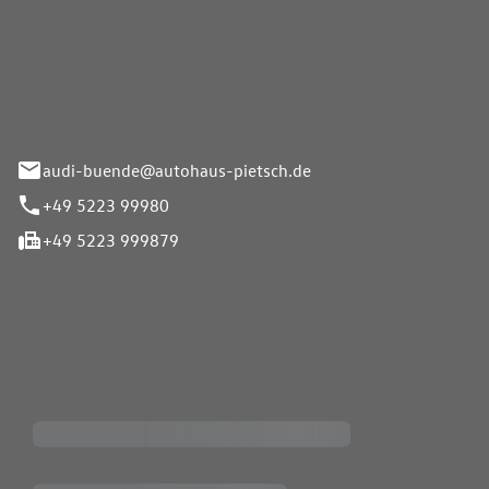
Pietsch.Bünde GmbH
33-37
audi-buende@autohaus-pietsch.de
+49 5223 99980
+49 5223 999879
iten