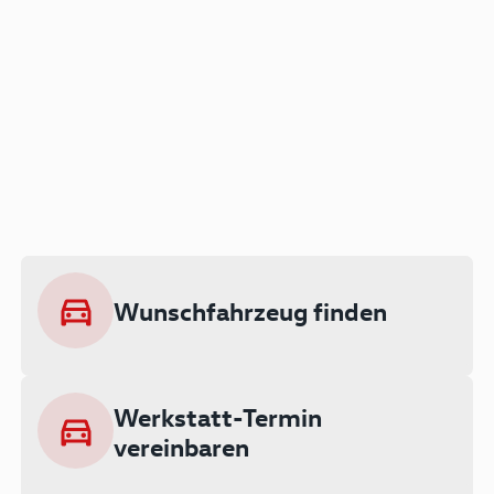
Der Audi A3 als Plug-in
Hybrid
Lokal emissionsfrei: Bis zu 143 km
rein elektrisch unterwegs
Wunschfahrzeug finden
Ab 199 € monatlich leasen
Werkstatt-Termin
vereinbaren