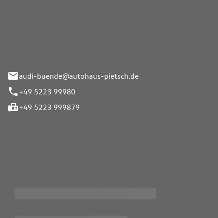
Pietsch.Bünde GmbH
33-37
audi-buende@autohaus-pietsch.de
+49 5223 99980
+49 5223 999879
iten