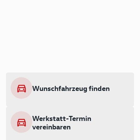
Der Audi A3 als Plug-in
Hybrid
Lokal emissionsfrei: Bis zu 143 km
rein elektrisch unterwegs
Wunschfahrzeug finden
Ab 199 € monatlich leasen
Werkstatt-Termin
vereinbaren