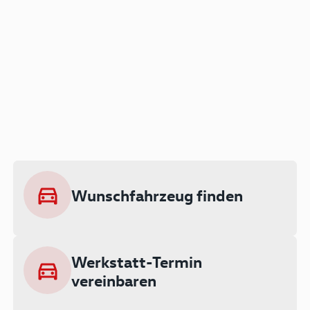
Der Audi A3 als Plug-in
Hybrid
Lokal emissionsfrei: Bis zu 143 km
rein elektrisch unterwegs
Wunschfahrzeug finden
Ab 199 € monatlich leasen
Werkstatt-Termin
vereinbaren