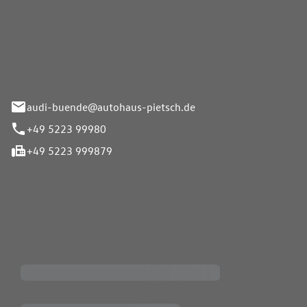
Pietsch.Bünde GmbH
33-37
audi-buende@autohaus-pietsch.de
+49 5223 99980
+49 5223 999879
iten