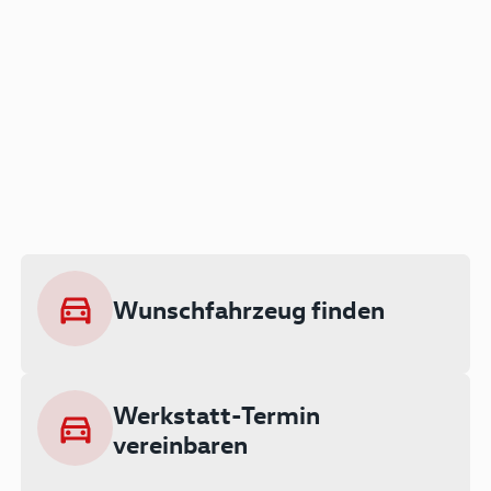
Der Audi A3 als Plug-in
Hybrid
Lokal emissionsfrei: Bis zu 143 km
rein elektrisch unterwegs
Wunschfahrzeug finden
Ab 199 € monatlich leasen
Werkstatt-Termin
vereinbaren