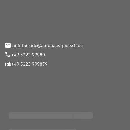
Pietsch.Bünde GmbH
33-37
audi-buende@autohaus-pietsch.de
+49 5223 99980
+49 5223 999879
iten