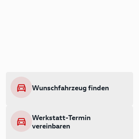
Der Audi A3 als Plug-in
Hybrid
Lokal emissionsfrei: Bis zu 143 km
rein elektrisch unterwegs
Wunschfahrzeug finden
Ab 199 € monatlich leasen
Werkstatt-Termin
vereinbaren