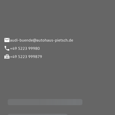
Pietsch.Bünde GmbH
33-37
audi-buende@autohaus-pietsch.de
+49 5223 99980
+49 5223 999879
iten